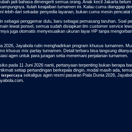
rubah jadi bahasa dimengerti semua orang. Anak kecil Jakarta belum
 kampungnya. Itulah keajaiban turnamen ini. Kalau cuma dianggap de
ini lebih dari sekadar penyedia layanan, bukan cuma mesin pencatat 
 sebagai penggemar dulu, baru sebagai pemasang taruhan. Soal per
main lewat ponsel, semua sudah disiapkan tim customer service lewa
nnya juga otomatis menyesuaikan ukuran layar HP tanpa mengorbanka
a 2026, Jayabola rutin menghadirkan program khusus turnamen. Mul
o khusus mix parlay turnamen. Detail terbaru bisa langsung ditanya
siasi agen untuk para juragan setia menemani perjalanan turnamen.
siko pada 11 Juni 2026 nanti, pertanyaan terpenting bukan berapa 
kmati setiap pertandingan berkepala dingin, modal masih ada, tema
sekaligus agen resmi pasaran Piala Dunia 2026, Jayabo
e terpercaya
jayabola.com.