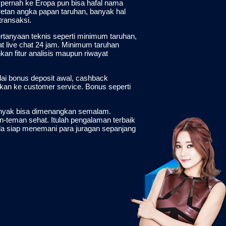
 pernah ke Eropa pun bisa hafal nama
retan angka papan taruhan, banyak hal
transaksi.
tanyaan teknis seperti minimum taruhan,
t live chat 24 jam. Minimum taruhan
n fitur analisis maupun riwayat
ai bonus deposit awal, cashback
kan ke customer service. Bonus seperti
banyak bisa dimenangkan semalam.
n-teman sehat. Itulah pengalaman terbaik
la siap menemani para juragan sepanjang