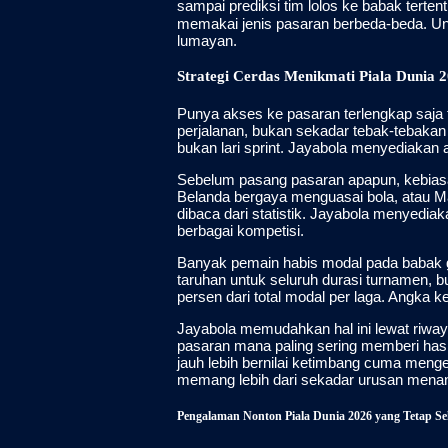
sampai prediksi tim lolos ke babak tertent
memakai jenis pasaran berbeda-beda. Untu
lumayan.
Strategi Cerdas Menikmati Piala Dunia
Punya akses ke pasaran terlengkap saja
perjalanan, bukan sekadar tebak-tebakan 
bukan lari sprint. Jayabola menyediakan 
Sebelum pasang pasaran apapun, kebiasaa
Belanda bergaya menguasai bola, atau Mar
dibaca dari statistik. Jayabola menyediak
berbagai kompetisi.
Banyak pemain habis modal pada babak gr
taruhan untuk seluruh durasi turnamen, b
persen dari total modal per laga. Angka ke
Jayabola memudahkan hal ini lewat riwaya
pasaran mana paling sering memberi hasil
jauh lebih bernilai ketimbang cuma meng
memang lebih dari sekadar urusan menan
Pengalaman Nonton Piala Dunia 2026 yang Tetap Se