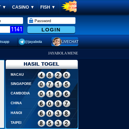
›
T
▼
CASINO
▼
FISH
▼
sapp
@jayabola
LIVECHAT
JAYABOLA MENERIMA DEPOSIT QRIS | LINK ALTERNATIF : 
MACAU
SINGAPORE
CAMBODIA
CHINA
HANOI
TAIPEI